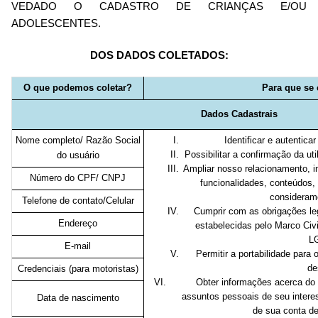
VEDADO O CADASTRO DE CRIANÇAS E/OU
ADOLESCENTES.
DOS DADOS COLETADOS:
O que podemos coletar?
Para que se 
Dados Cadastrais
Nome completo/ Razão Social
Identificar e autentica
Possibilitar a confirmação da ut
do usuário
Ampliar nosso relacionamento, i
Número do CPF/ CNPJ
funcionalidades, conteúdos,
consideramo
Telefone de contato/Celular
Cumprir com as obrigações le
Endereço
estabelecidas pelo Marco Civi
L
E-mail
Permitir a portabilidade para
de
Credenciais (para motoristas)
Obter informações acerca do 
assuntos pessoais de seu intere
Data de nascimento
de sua conta de